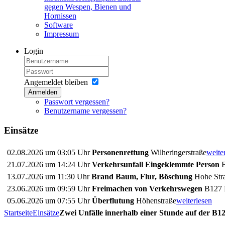
gegen Wespen, Bienen und
Hornissen
Software
Impressum
Login
Angemeldet bleiben
Anmelden
Passwort vergessen?
Benutzername vergessen?
Einsätze
02.08.2026 um 03:05 Uhr
Personenrettung
Wilheringerstraße
weite
21.07.2026 um 14:24 Uhr
Verkehrsunfall Eingeklemmte Person
B
13.07.2026 um 11:30 Uhr
Brand Baum, Flur, Böschung
Hohe Stra
23.06.2026 um 09:59 Uhr
Freimachen von Verkehrswegen
B127 
05.06.2026 um 07:55 Uhr
Überflutung
Höhenstraße
weiterlesen
Startseite
Einsätze
Zwei Unfälle innerhalb einer Stunde auf der B1