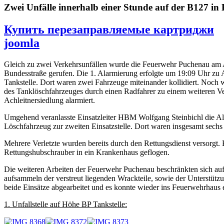
Zwei Unfälle innerhalb einer Stunde auf der B127 in
Купить перезаправляемые картриджи
joomla
Gleich zu zwei Verkehrsunfällen wurde die Feuerwehr Puchenau am A
Bundesstraße gerufen. Die 1. Alarmierung erfolgte um 19:09 Uhr zu
Tankstelle. Dort waren zwei Fahrzeuge miteinander kollidiert. Noc
des Tanklöschfahrzeuges durch einen Radfahrer zu einem weiteren V
Achleitnersiedlung alarmiert.
Umgehend veranlasste Einsatzleiter HBM Wolfgang Steinbichl die A
Löschfahrzeug zur zweiten Einsatzstelle. Dort waren insgesamt sechs 
Mehrere Verletzte wurden bereits durch den Rettungsdienst versorgt
Rettungshubschrauber in ein Krankenhaus geflogen.
Die weiteren Arbeiten der Feuerwehr Puchenau beschränkten sich auf
aufsammeln der verstreut liegenden Wrackteile, sowie der Unterstüt
beide Einsätze abgearbeitet und es konnte wieder ins Feuerwehrhaus 
1. Unfallstelle auf Höhe BP Tankstelle: