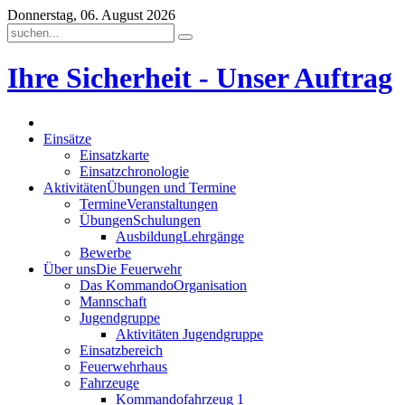
Donnerstag, 06. August 2026
Ihre Sicherheit - Unser Auftrag
Einsätze
Einsatzkarte
Einsatzchronologie
Aktivitäten
Übungen und Termine
Termine
Veranstaltungen
Übungen
Schulungen
Ausbildung
Lehrgänge
Bewerbe
Über uns
Die Feuerwehr
Das Kommando
Organisation
Mannschaft
Jugendgruppe
Aktivitäten Jugendgruppe
Einsatzbereich
Feuerwehrhaus
Fahrzeuge
Kommandofahrzeug 1