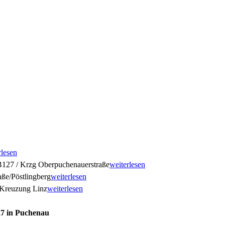
rlesen
127 / Krzg Oberpuchenauerstraße
weiterlesen
ße/Pöstlingberg
weiterlesen
Kreuzung Linz
weiterlesen
27 in Puchenau