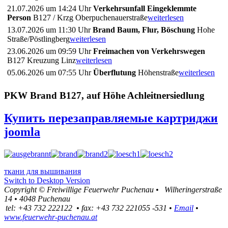
21.07.2026 um 14:24 Uhr
Verkehrsunfall Eingeklemmte
Person
B127 / Krzg Oberpuchenauerstraße
weiterlesen
13.07.2026 um 11:30 Uhr
Brand Baum, Flur, Böschung
Hohe
Straße/Pöstlingberg
weiterlesen
23.06.2026 um 09:59 Uhr
Freimachen von Verkehrswegen
B127 Kreuzung Linz
weiterlesen
05.06.2026 um 07:55 Uhr
Überflutung
Höhenstraße
weiterlesen
PKW Brand B127, auf Höhe Achleitnersiedlung
Купить перезаправляемые картриджи
joomla
ткани для вышивания
Switch to Desktop Version
Copyright ©
Freiwillige Feuerwehr Puchenau
•
Wilheringerstraße
14
•
4048
Puchenau
tel:
+43 732 222122
•
fax
:
+43 732 221055 -531
•
Email
•
www.feuerwehr-puchenau.at