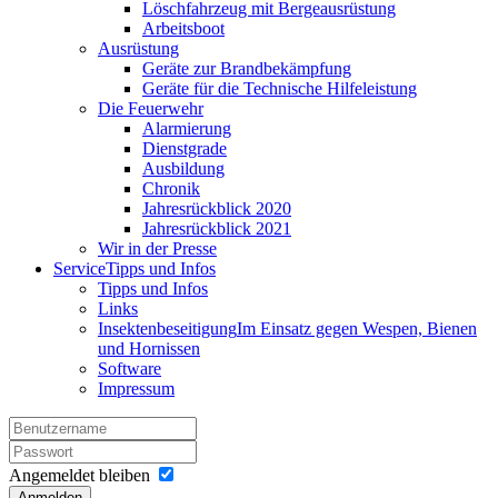
Löschfahrzeug mit Bergeausrüstung
Arbeitsboot
Ausrüstung
Geräte zur Brandbekämpfung
Geräte für die Technische Hilfeleistung
Die Feuerwehr
Alarmierung
Dienstgrade
Ausbildung
Chronik
Jahresrückblick 2020
Jahresrückblick 2021
Wir in der Presse
Service
Tipps und Infos
Tipps und Infos
Links
Insektenbeseitigung
Im Einsatz gegen Wespen, Bienen
und Hornissen
Software
Impressum
Angemeldet bleiben
Anmelden