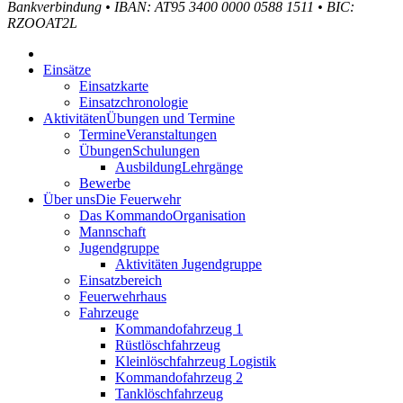
Bankverbindung
•
IBAN: AT95 3400 0000 0588 1511
•
BIC:
RZOOAT2L
Einsätze
Einsatzkarte
Einsatzchronologie
Aktivitäten
Übungen und Termine
Termine
Veranstaltungen
Übungen
Schulungen
Ausbildung
Lehrgänge
Bewerbe
Über uns
Die Feuerwehr
Das Kommando
Organisation
Mannschaft
Jugendgruppe
Aktivitäten Jugendgruppe
Einsatzbereich
Feuerwehrhaus
Fahrzeuge
Kommandofahrzeug 1
Rüstlöschfahrzeug
Kleinlöschfahrzeug Logistik
Kommandofahrzeug 2
Tanklöschfahrzeug