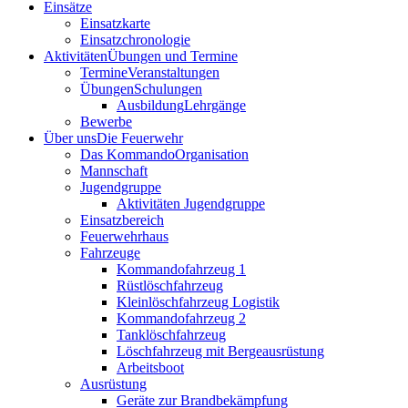
Einsätze
Einsatzkarte
Einsatzchronologie
Aktivitäten
Übungen und Termine
Termine
Veranstaltungen
Übungen
Schulungen
Ausbildung
Lehrgänge
Bewerbe
Über uns
Die Feuerwehr
Das Kommando
Organisation
Mannschaft
Jugendgruppe
Aktivitäten Jugendgruppe
Einsatzbereich
Feuerwehrhaus
Fahrzeuge
Kommandofahrzeug 1
Rüstlöschfahrzeug
Kleinlöschfahrzeug Logistik
Kommandofahrzeug 2
Tanklöschfahrzeug
Löschfahrzeug mit Bergeausrüstung
Arbeitsboot
Ausrüstung
Geräte zur Brandbekämpfung