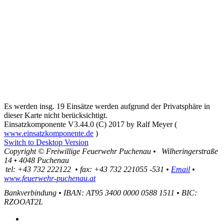
Es werden insg. 19 Einsätze werden aufgrund der Privatsphäre in
dieser Karte nicht berücksichtigt.
Einsatzkomponente V3.44.0 (C) 2017 by Ralf Meyer (
www.einsatzkomponente.de
)
Switch to Desktop Version
Copyright ©
Freiwillige Feuerwehr Puchenau
•
Wilheringerstraße
14
•
4048
Puchenau
tel:
+43 732 222122
•
fax
:
+43 732 221055 -531
•
Email
•
www.feuerwehr-puchenau.at
Bankverbindung
•
IBAN: AT95 3400 0000 0588 1511
•
BIC:
RZOOAT2L