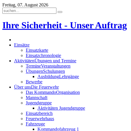
Freitag, 07. August 2026
Ihre Sicherheit - Unser Auftrag
Einsätze
Einsatzkarte
Einsatzchronologie
Aktivitäten
Übungen und Termine
Termine
Veranstaltungen
Übungen
Schulungen
Ausbildung
Lehrgänge
Bewerbe
Über uns
Die Feuerwehr
Das Kommando
Organisation
Mannschaft
Jugendgruppe
Aktivitäten Jugendgruppe
Einsatzbereich
Feuerwehrhaus
Fahrzeuge
Kommandofahrzeug 1