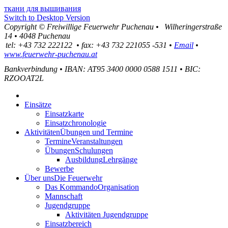
ткани для вышивания
Switch to Desktop Version
Copyright ©
Freiwillige Feuerwehr Puchenau
•
Wilheringerstraße
14
•
4048
Puchenau
tel:
+43 732 222122
•
fax
:
+43 732 221055 -531
•
Email
•
www.feuerwehr-puchenau.at
Bankverbindung
•
IBAN: AT95 3400 0000 0588 1511
•
BIC:
RZOOAT2L
Einsätze
Einsatzkarte
Einsatzchronologie
Aktivitäten
Übungen und Termine
Termine
Veranstaltungen
Übungen
Schulungen
Ausbildung
Lehrgänge
Bewerbe
Über uns
Die Feuerwehr
Das Kommando
Organisation
Mannschaft
Jugendgruppe
Aktivitäten Jugendgruppe
Einsatzbereich