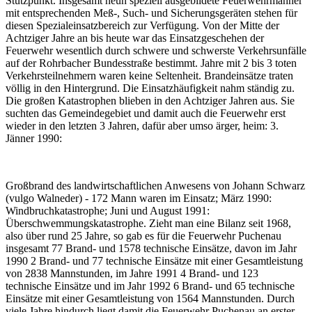
Stützpunkt. Insgesamt neun speziell ausgebildete Feuerwehrmänner
mit entsprechenden Meß-, Such- und Sicherungsgeräten stehen für
diesen Spezialeinsatzbereich zur Verfügung. Von der Mitte der
Achtziger Jahre an bis heute war das Einsatzgeschehen der
Feuerwehr wesentlich durch schwere und schwerste Verkehrsunfälle
auf der Rohrbacher Bundesstraße bestimmt. Jahre mit 2 bis 3 toten
Verkehrsteilnehmern waren keine Seltenheit. Brandeinsätze traten
völlig in den Hintergrund. Die Einsatzhäufigkeit nahm ständig zu.
Die großen Katastrophen blieben in den Achtziger Jahren aus. Sie
suchten das Gemeindegebiet und damit auch die Feuerwehr erst
wieder in den letzten 3 Jahren, dafür aber umso ärger, heim: 3.
Jänner 1990:
Großbrand des landwirtschaftlichen Anwesens von Johann Schwarz
(vulgo Walneder) - 172 Mann waren im Einsatz; März 1990:
Windbruchkatastrophe; Juni und August 1991:
Überschwemmungskatastrophe. Zieht man eine Bilanz seit 1968,
also über rund 25 Jahre, so gab es für die Feuerwehr Puchenau
insgesamt 77 Brand- und 1578 technische Einsätze, davon im Jahr
1990 2 Brand- und 77 technische Einsätze mit einer Gesamtleistung
von 2838 Mannstunden, im Jahre 1991 4 Brand- und 123
technische Einsätze und im Jahr 1992 6 Brand- und 65 technische
Einsätze mit einer Gesamtleistung von 1564 Mannstunden. Durch
viele Jahre hindurch liegt damit die Feuerwehr Puchenau an erster