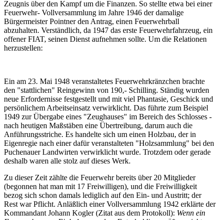
Zeugnis über den Kampf um die Finanzen. So stellte etwa bei einer
Feuerwehr- Vollversammlung im Jahre 1946 der damalige
Bürgermeister Pointner den Antrag, einen Feuerwehrball
abzuhalten. Verständlich, da 1947 das erste Feuerwehrfahrzeug, ein
offener FIAT, seinen Dienst aufnehmen sollte. Um die Relationen
herzustellen:
Ein am 23. Mai 1948 veranstaltetes Feuerwehrkränzchen brachte
den "stattlichen" Reingewinn von 190,- Schilling. Ständig wurden
neue Erfordernisse festgestellt und mit viel Phantasie, Geschick und
persönlichem Arbeitseinsatz verwirklicht. Das führte zum Beispiel
1949 zur Übergabe eines "Zeughauses" im Bereich des Schlosses -
nach heutigen Maßstäben eine Übertreibung, darum auch die
Anführungsstriche. Es handelte sich um einen Holzbau, der in
Eigenregie nach einer dafür veranstalteten "Holzsammlung" bei den
Puchenauer Landwirten verwirklicht wurde. Trotzdem oder gerade
deshalb waren alle stolz auf dieses Werk.
Zu dieser Zeit zählte die Feuerwehr bereits über 20 Mitglieder
(begonnen hat man mit 17 Freiwilligen), und die Freiwilligkeit
bezog sich schon damals lediglich auf den Ein- und Austritt; der
Rest war Pflicht. Anläßlich einer Vollversammlung 1942 erklärte der
Kommandant Johann Kogler (Zitat aus dem Protokoll):
Wenn ein