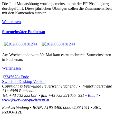
Die Juni Monatsübung wurde gemeinsam mit der FF Pöstlingberg
durchgeführt. Diese jährlichen Übungen sollen die Zusammenarbeit
mit den Kameraden stärken.
Weiterlesen
Sturmeinsätze Puchenau
Am Wochenende vom 30. Mai kam es zu mehreren Sturmeinsätzen
in Puchenau.
Weiterlesen
1
2
3
4
5
6
7
8
»
Ende
Switch to Desktop Version
Copyright ©
Freiwillige Feuerwehr Puchenau
•
Wilheringerstraße
14
•
4048
Puchenau
tel:
+43 732 222122
•
fax
:
+43 732 221055 -531
•
Email
•
www.feuerwehr-puchenau.at
Bankverbindung
•
IBAN: AT95 3400 0000 0588 1511
•
BIC:
RZOOAT2L