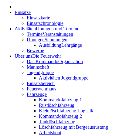
Einsätze
Einsatzkarte
Einsatzchronologie
Aktivitäten
Übungen und Termine
Termine
Veranstaltungen
Übungen
Schulungen
Ausbildung
Lehrgänge
Bewerbe
Über uns
Die Feuerwehr
Das Kommando
Organisation
Mannschaft
Jugendgruppe
Aktivitäten Jugendgruppe
Einsatzbereich
Feuerwehrhaus
Fahrzeuge
Kommandofahrzeug 1
Rüstlöschfahrzeug
Kleinlöschfahrzeug Logistik
Kommandofahrzeug 2
Tanklöschfahrzeug
Löschfahrzeug mit Bergeausrüstung
Arbeitsboot