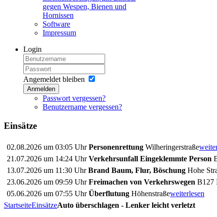
gegen Wespen, Bienen und
Hornissen
Software
Impressum
Login
Angemeldet bleiben
Anmelden
Passwort vergessen?
Benutzername vergessen?
Einsätze
02.08.2026 um 03:05 Uhr
Personenrettung
Wilheringerstraße
weite
21.07.2026 um 14:24 Uhr
Verkehrsunfall Eingeklemmte Person
B
13.07.2026 um 11:30 Uhr
Brand Baum, Flur, Böschung
Hohe Stra
23.06.2026 um 09:59 Uhr
Freimachen von Verkehrswegen
B127 
05.06.2026 um 07:55 Uhr
Überflutung
Höhenstraße
weiterlesen
Startseite
Einsätze
Auto überschlagen - Lenker leicht verletzt