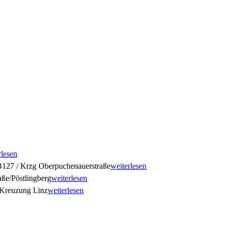
rlesen
127 / Krzg Oberpuchenauerstraße
weiterlesen
ße/Pöstlingberg
weiterlesen
Kreuzung Linz
weiterlesen