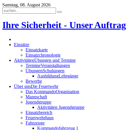
Samstag, 08. August 2026
Ihre Sicherheit - Unser Auftrag
Einsätze
Einsatzkarte
Einsatzchronologie
Aktivitäten
Übungen und Termine
Termine
Veranstaltungen
Übungen
Schulungen
Ausbildung
Lehrgänge
Bewerbe
Über uns
Die Feuerwehr
Das Kommando
Organisation
Mannschaft
Jugendgruppe
Aktivitäten Jugendgruppe
Einsatzbereich
Feuerwehrhaus
Fahrzeuge
Kommandofahrzeug 1