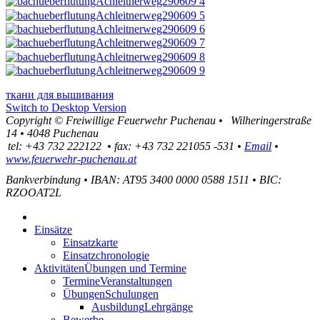
ткани для вышивания
Switch to Desktop Version
Copyright ©
Freiwillige Feuerwehr Puchenau
•
Wilheringerstraße
14
•
4048
Puchenau
tel:
+43 732 222122
•
fax
:
+43 732 221055 -531
•
Email
•
www.feuerwehr-puchenau.at
Bankverbindung
•
IBAN: AT95 3400 0000 0588 1511
•
BIC:
RZOOAT2L
Einsätze
Einsatzkarte
Einsatzchronologie
Aktivitäten
Übungen und Termine
Termine
Veranstaltungen
Übungen
Schulungen
Ausbildung
Lehrgänge
Bewerbe