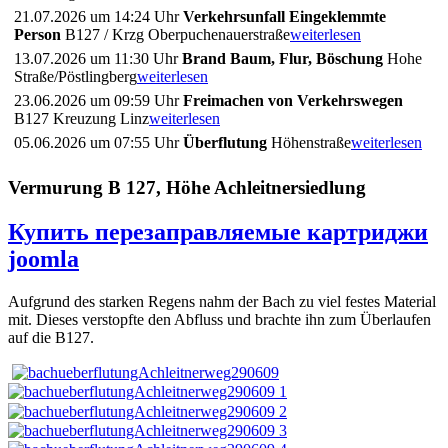
21.07.2026 um 14:24 Uhr
Verkehrsunfall Eingeklemmte
Person
B127 / Krzg Oberpuchenauerstraße
weiterlesen
13.07.2026 um 11:30 Uhr
Brand Baum, Flur, Böschung
Hohe
Straße/Pöstlingberg
weiterlesen
23.06.2026 um 09:59 Uhr
Freimachen von Verkehrswegen
B127 Kreuzung Linz
weiterlesen
05.06.2026 um 07:55 Uhr
Überflutung
Höhenstraße
weiterlesen
Vermurung B 127, Höhe Achleitnersiedlung
Купить перезаправляемые картриджи
joomla
Aufgrund des starken Regens nahm der Bach zu viel festes Material
mit. Dieses verstopfte den Abfluss und brachte ihn zum Überlaufen
auf die B127.