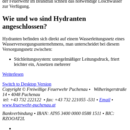
der Feuerwehr im Brandfall schnell das notwendige Löschwasser
zur Verfügung.
Wie und wo sind Hydranten
angeschlossen?
Hydranten befinden sich direkt auf einem Wasserleitungsnetz eines
Wasserversorgungsunternehmens, man unterscheidet bei diesem
Versorgungsnetz zwischen:
Stichleitungssystem: unregelmäßiger Leitungsdruck, friert
leichter ein, Ansetzen mehrerer
Weiterlesen
Switch to Desktop Version
Copyright ©
Freiwillige Feuerwehr Puchenau
•
Wilheringerstraße
14
•
4048
Puchenau
tel:
+43 732 222122
•
fax
:
+43 732 221055 -531
•
Email
•
www.feuerwehr-puchenau.at
Bankverbindung
•
IBAN: AT95 3400 0000 0588 1511
•
BIC:
RZOOAT2L