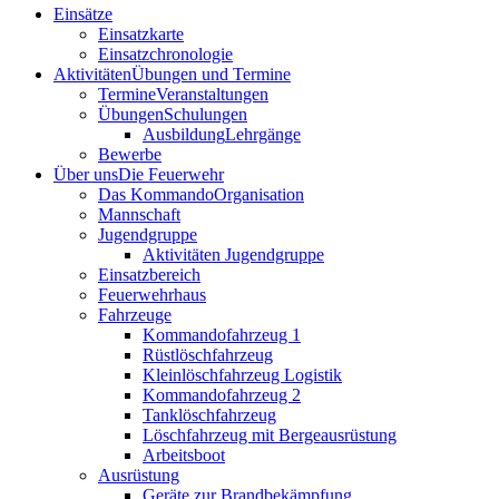
Einsätze
Einsatzkarte
Einsatzchronologie
Aktivitäten
Übungen und Termine
Termine
Veranstaltungen
Übungen
Schulungen
Ausbildung
Lehrgänge
Bewerbe
Über uns
Die Feuerwehr
Das Kommando
Organisation
Mannschaft
Jugendgruppe
Aktivitäten Jugendgruppe
Einsatzbereich
Feuerwehrhaus
Fahrzeuge
Kommandofahrzeug 1
Rüstlöschfahrzeug
Kleinlöschfahrzeug Logistik
Kommandofahrzeug 2
Tanklöschfahrzeug
Löschfahrzeug mit Bergeausrüstung
Arbeitsboot
Ausrüstung
Geräte zur Brandbekämpfung