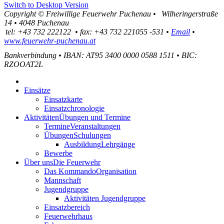
Switch to Desktop Version
Copyright ©
Freiwillige Feuerwehr Puchenau
•
Wilheringerstraße
14
•
4048
Puchenau
tel:
+43 732 222122
•
fax
:
+43 732 221055 -531
•
Email
•
www.feuerwehr-puchenau.at
Bankverbindung
•
IBAN: AT95 3400 0000 0588 1511
•
BIC:
RZOOAT2L
Einsätze
Einsatzkarte
Einsatzchronologie
Aktivitäten
Übungen und Termine
Termine
Veranstaltungen
Übungen
Schulungen
Ausbildung
Lehrgänge
Bewerbe
Über uns
Die Feuerwehr
Das Kommando
Organisation
Mannschaft
Jugendgruppe
Aktivitäten Jugendgruppe
Einsatzbereich
Feuerwehrhaus