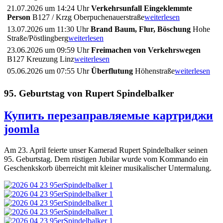
21.07.2026 um 14:24 Uhr
Verkehrsunfall Eingeklemmte
Person
B127 / Krzg Oberpuchenauerstraße
weiterlesen
13.07.2026 um 11:30 Uhr
Brand Baum, Flur, Böschung
Hohe
Straße/Pöstlingberg
weiterlesen
23.06.2026 um 09:59 Uhr
Freimachen von Verkehrswegen
B127 Kreuzung Linz
weiterlesen
05.06.2026 um 07:55 Uhr
Überflutung
Höhenstraße
weiterlesen
95. Geburtstag von Rupert Spindelbalker
Купить перезаправляемые картриджи
joomla
Am 23. April feierte unser Kamerad Rupert Spindelbalker seinen
95. Geburtstag. Dem rüstigen Jubilar wurde vom Kommando ein
Geschenkskorb überreicht mit kleiner musikalischer Untermalung.