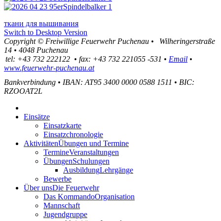
ткани для вышивания
Switch to Desktop Version
Copyright ©
Freiwillige Feuerwehr Puchenau
•
Wilheringerstraße
14
•
4048
Puchenau
tel:
+43 732 222122
•
fax
:
+43 732 221055 -531
•
Email
•
www.feuerwehr-puchenau.at
Bankverbindung
•
IBAN: AT95 3400 0000 0588 1511
•
BIC:
RZOOAT2L
Einsätze
Einsatzkarte
Einsatzchronologie
Aktivitäten
Übungen und Termine
Termine
Veranstaltungen
Übungen
Schulungen
Ausbildung
Lehrgänge
Bewerbe
Über uns
Die Feuerwehr
Das Kommando
Organisation
Mannschaft
Jugendgruppe