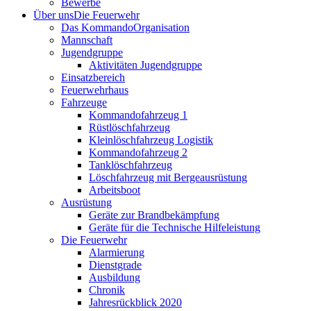
Bewerbe
Über uns
Die Feuerwehr
Das Kommando
Organisation
Mannschaft
Jugendgruppe
Aktivitäten Jugendgruppe
Einsatzbereich
Feuerwehrhaus
Fahrzeuge
Kommandofahrzeug 1
Rüstlöschfahrzeug
Kleinlöschfahrzeug Logistik
Kommandofahrzeug 2
Tanklöschfahrzeug
Löschfahrzeug mit Bergeausrüstung
Arbeitsboot
Ausrüstung
Geräte zur Brandbekämpfung
Geräte für die Technische Hilfeleistung
Die Feuerwehr
Alarmierung
Dienstgrade
Ausbildung
Chronik
Jahresrückblick 2020