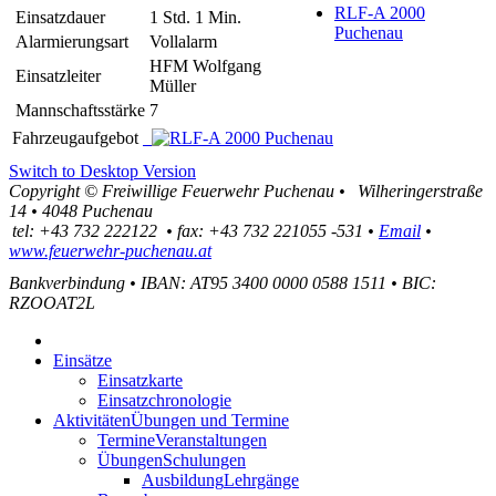
RLF-A 2000
Einsatzdauer
1 Std. 1 Min.
Puchenau
Alarmierungsart
Vollalarm
HFM Wolfgang
Einsatzleiter
Müller
Mannschaftsstärke
7
Fahrzeugaufgebot
Switch to Desktop Version
Copyright ©
Freiwillige Feuerwehr Puchenau
•
Wilheringerstraße
14
•
4048
Puchenau
tel:
+43 732 222122
•
fax
:
+43 732 221055 -531
•
Email
•
www.feuerwehr-puchenau.at
Bankverbindung
•
IBAN: AT95 3400 0000 0588 1511
•
BIC:
RZOOAT2L
Einsätze
Einsatzkarte
Einsatzchronologie
Aktivitäten
Übungen und Termine
Termine
Veranstaltungen
Übungen
Schulungen
Ausbildung
Lehrgänge