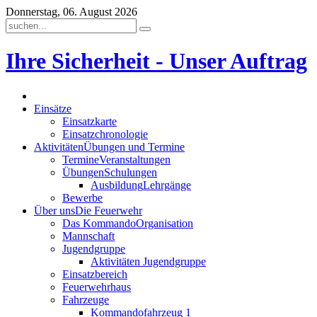
Donnerstag, 06. August 2026
Ihre Sicherheit - Unser Auftrag
Einsätze
Einsatzkarte
Einsatzchronologie
Aktivitäten
Übungen und Termine
Termine
Veranstaltungen
Übungen
Schulungen
Ausbildung
Lehrgänge
Bewerbe
Über uns
Die Feuerwehr
Das Kommando
Organisation
Mannschaft
Jugendgruppe
Aktivitäten Jugendgruppe
Einsatzbereich
Feuerwehrhaus
Fahrzeuge
Kommandofahrzeug 1