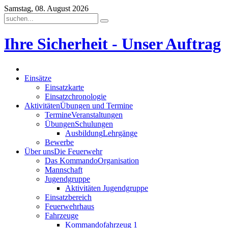
Samstag, 08. August 2026
Ihre Sicherheit - Unser Auftrag
Einsätze
Einsatzkarte
Einsatzchronologie
Aktivitäten
Übungen und Termine
Termine
Veranstaltungen
Übungen
Schulungen
Ausbildung
Lehrgänge
Bewerbe
Über uns
Die Feuerwehr
Das Kommando
Organisation
Mannschaft
Jugendgruppe
Aktivitäten Jugendgruppe
Einsatzbereich
Feuerwehrhaus
Fahrzeuge
Kommandofahrzeug 1