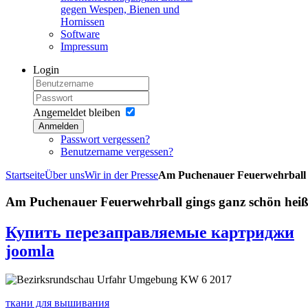
gegen Wespen, Bienen und
Hornissen
Software
Impressum
Login
Angemeldet bleiben
Anmelden
Passwort vergessen?
Benutzername vergessen?
Startseite
Über uns
Wir in der Presse
Am Puchenauer Feuerwehrball g
Am Puchenauer Feuerwehrball gings ganz schön heiß
Купить перезаправляемые картриджи
joomla
ткани для вышивания