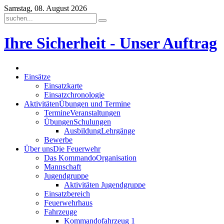
Samstag, 08. August 2026
Ihre Sicherheit - Unser Auftrag
Einsätze
Einsatzkarte
Einsatzchronologie
Aktivitäten
Übungen und Termine
Termine
Veranstaltungen
Übungen
Schulungen
Ausbildung
Lehrgänge
Bewerbe
Über uns
Die Feuerwehr
Das Kommando
Organisation
Mannschaft
Jugendgruppe
Aktivitäten Jugendgruppe
Einsatzbereich
Feuerwehrhaus
Fahrzeuge
Kommandofahrzeug 1