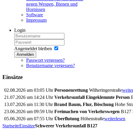
gegen Wespen, Bienen und
Hornissen
Software
Impressum
Login
Angemeldet bleiben
Anmelden
Passwort vergessen?
Benutzername vergessen?
Einsätze
02.08.2026 um 03:05 Uhr
Personenrettung
Wilheringerstraße
weite
21.07.2026 um 14:24 Uhr
Verkehrsunfall Eingeklemmte Person
B
13.07.2026 um 11:30 Uhr
Brand Baum, Flur, Böschung
Hohe Stra
23.06.2026 um 09:59 Uhr
Freimachen von Verkehrswegen
B127 
05.06.2026 um 07:55 Uhr
Überflutung
Höhenstraße
weiterlesen
Startseite
Einsätze
Schwerer Verkehrsunfall B127