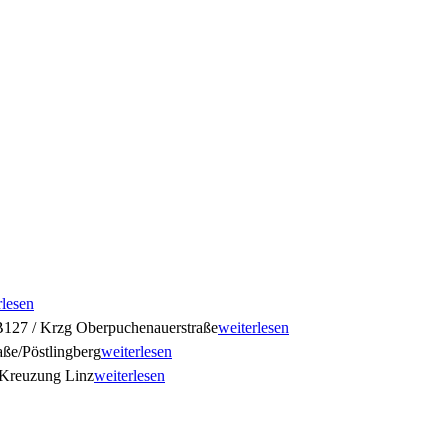
rlesen
127 / Krzg Oberpuchenauerstraße
weiterlesen
ße/Pöstlingberg
weiterlesen
Kreuzung Linz
weiterlesen