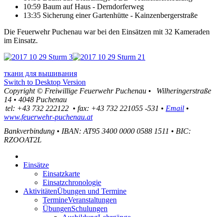
10:59 Baum auf Haus - Derndorferweg
13:35 Sicherung einer Gartenhütte - Kainzenbergerstraße
Die Feuerwehr Puchenau war bei den Einsätzen mit 32 Kameraden
im Einsatz.
ткани для вышивания
Switch to Desktop Version
Copyright ©
Freiwillige Feuerwehr Puchenau
•
Wilheringerstraße
14
•
4048
Puchenau
tel:
+43 732 222122
•
fax
:
+43 732 221055 -531
•
Email
•
www.feuerwehr-puchenau.at
Bankverbindung
•
IBAN: AT95 3400 0000 0588 1511
•
BIC:
RZOOAT2L
Einsätze
Einsatzkarte
Einsatzchronologie
Aktivitäten
Übungen und Termine
Termine
Veranstaltungen
Übungen
Schulungen