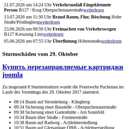
21.07.2026 um 14:24 Uhr
Verkehrsunfall Eingeklemmte
Person
B127 / Krzg Oberpuchenauerstraße
weiterlesen
13.07.2026 um 11:30 Uhr
Brand Baum, Flur, Böschung
Hohe
Straße/Pöstlingberg
weiterlesen
23.06.2026 um 09:59 Uhr
Freimachen von Verkehrswegen
B127 Kreuzung Linz
weiterlesen
05.06.2026 um 07:55 Uhr
Überflutung
Höhenstraße
weiterlesen
Sturmschäden vom 29. Oktober
Купить перезаправляемые картриджи
joomla
Zu insgesamt 8 Sturmeinsätzen wurde die Feuerwehr Puchenau im
Laufe des Vormittags des 29. Oktober 2017 alarmiert.
08:14 Baum auf Stromleitung - Klingberg
09:34 Sicherung einer Baustelle - Oberpuchenauerstraße
09:38 Sicherung einer Gartenhütte - Am Sonnfeld
10:34 Baum über Straße - Forstnerstraße
10:38 Baum auf Radweg - Achleitnersiedlung
10:51 Baum auf Gleisanlage ÖBB - Achleitnersiedlung