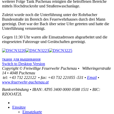
weiterer Folge Tank Puchenau reinigten die betroffenen Bereiche
mittels Hochdruckrohr und Straßenwaschanlage.
Zuletzt wurde noch die Unterführung unter der Rohrbacher
Bundesstraße im Bereich des Feuerwehrhauses durch drei Mann
gereinigt. Dort war der Bach über seine Ufer getreten und hatte die
Unterführung verunreinigt.
Gegen 11:30 Uhr waren alle Einsatzadressen abgearbeitet und die
eingesetzten Fahrzeuge und Gerätschaften gereinigt.
ткани для вышивания
Switch to Desktop Version
Copyright ©
Freiwillige Feuerwehr Puchenau
•
Wilheringerstraße
14
•
4048
Puchenau
tel:
+43 732 222122
•
fax
:
+43 732 221055 -531
•
Email
•
www.feuerwehr-puchenau.at
Bankverbindung
•
IBAN: AT95 3400 0000 0588 1511
•
BIC:
RZOOAT2L
Einsätze
Einsatzkarte