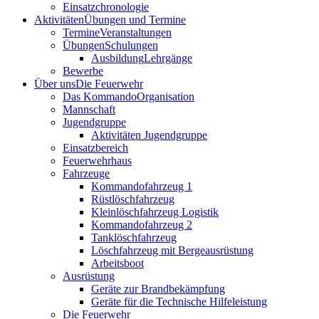
Einsatzchronologie
Aktivitäten
Übungen und Termine
Termine
Veranstaltungen
Übungen
Schulungen
Ausbildung
Lehrgänge
Bewerbe
Über uns
Die Feuerwehr
Das Kommando
Organisation
Mannschaft
Jugendgruppe
Aktivitäten Jugendgruppe
Einsatzbereich
Feuerwehrhaus
Fahrzeuge
Kommandofahrzeug 1
Rüstlöschfahrzeug
Kleinlöschfahrzeug Logistik
Kommandofahrzeug 2
Tanklöschfahrzeug
Löschfahrzeug mit Bergeausrüstung
Arbeitsboot
Ausrüstung
Geräte zur Brandbekämpfung
Geräte für die Technische Hilfeleistung
Die Feuerwehr