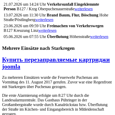
21.07.2026 um 14:24 Uhr
Verkehrsunfall Eingeklemmte
Person
B127 / Krzg Oberpuchenauerstraße
weiterlesen
13.07.2026 um 11:30 Uhr
Brand Baum, Flur, Böschung
Hohe
Straße/Pöstlingberg
weiterlesen
23.06.2026 um 09:59 Uhr
Freimachen von Verkehrswegen
B127 Kreuzung Linz
weiterlesen
05.06.2026 um 07:55 Uhr
Überflutung
Höhenstraße
weiterlesen
Mehrere Einsätze nach Starkregen
Купить перезаправляемые картриджи
joomla
Zu mehreren Einsätzen wurde die Feuerwehr Puchenau am
Vormittag des 11. August 2017 gerufen. Zuvor war eine Regenfront
mit Starkregen über Puchenau gezogen.
Die erste Alarmierung erfolgte um 8:27 Uhr durch die
Landesalarmzentrale. Das Gasthaus Pühringer in der
Großambergstraße wurde durch Kanalrückstau bzw. Überflutung
der Straße im Küchen- und Eingangsbereich in Mitleidenschaft
gezogen.