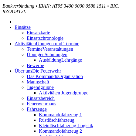
Bankverbindung
•
IBAN: AT95 3400 0000 0588 1511
•
BIC:
RZOOAT2L
Einsätze
Einsatzkarte
Einsatzchronologie
Aktivitäten
Übungen und Termine
Termine
Veranstaltungen
Übungen
Schulungen
Ausbildung
Lehrgänge
Bewerbe
Über uns
Die Feuerwehr
Das Kommando
Organisation
Mannschaft
Jugendgruppe
Aktivitäten Jugendgruppe
Einsatzbereich
Feuerwehrhaus
Fahrzeuge
Kommandofahrzeug 1
Rüstlöschfahrzeug
Kleinlöschfahrzeug Logistik
Kommandofahrzeug 2