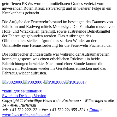
getroffenen PKWs wurden unmittelbaren Grades verletzt vom
anwesenden Roten Kreuz erstversorgt und in weiterer Folge in ein
Krankenhaus gebracht.
Die Aufgabe der Feuerwehr bestand im beseitigen des Baumes von
Fahrbahn und Radweg mittels Motorsäge. Die Fahrbahn musste von
Holz- und Wrackteilen gereinigt, sowie austretende Betriebsmittel
der Fahrzeuge gebunden werden. Das Aufbringen des
Ölbindemittels stellte aufgrund des starken Windes an der
Unfallstelle eine Herausforderung für die Feuerwehr Puchenau dar.
Die Rohrbacher Bundesstraße war während der Aufräumarbeiten
komplett gesperrt, was einen erheblichen Rückstau in beide
Fahrtrichtungen bewirkte. Nach rund einer Stunde konnte die
Feuerwehr Puchenau wieder ins Gerätehaus einrücken und das
Fahrzeug wieder aufrüsten.
ткани для вышивания
Switch to Desktop Version
Copyright ©
Freiwillige Feuerwehr Puchenau
•
Wilheringerstraße
14
•
4048
Puchenau
tel:
+43 732 222122
•
fax
:
+43 732 221055 -531
•
Email
•
www.feuerwehr-puchenau.at