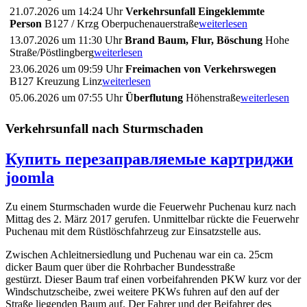
21.07.2026 um 14:24 Uhr
Verkehrsunfall Eingeklemmte
Person
B127 / Krzg Oberpuchenauerstraße
weiterlesen
13.07.2026 um 11:30 Uhr
Brand Baum, Flur, Böschung
Hohe
Straße/Pöstlingberg
weiterlesen
23.06.2026 um 09:59 Uhr
Freimachen von Verkehrswegen
B127 Kreuzung Linz
weiterlesen
05.06.2026 um 07:55 Uhr
Überflutung
Höhenstraße
weiterlesen
Verkehrsunfall nach Sturmschaden
Купить перезаправляемые картриджи
joomla
Zu einem Sturmschaden wurde die Feuerwehr Puchenau kurz nach
Mittag des 2. März 2017 gerufen. Unmittelbar rückte die Feuerwehr
Puchenau mit dem Rüstlöschfahrzeug zur Einsatzstelle aus.
Zwischen Achleitnersiedlung und Puchenau war ein ca. 25cm
dicker Baum quer über die Rohrbacher Bundesstraße
gestürzt. Dieser Baum traf einen vorbeifahrenden PKW kurz vor der
Windschutzscheibe, zwei weitere PKWs fuhren auf den auf der
Straße liegenden Baum auf. Der Fahrer und der Beifahrer des