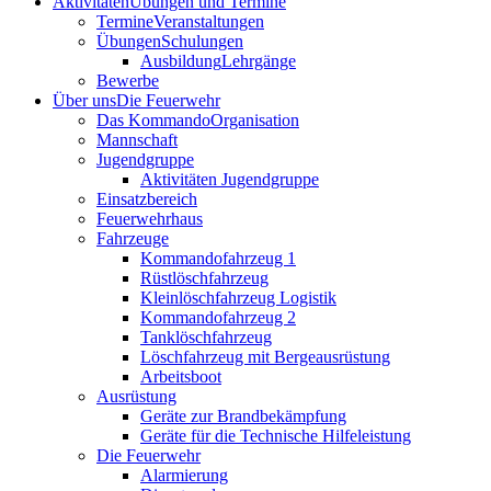
Aktivitäten
Übungen und Termine
Termine
Veranstaltungen
Übungen
Schulungen
Ausbildung
Lehrgänge
Bewerbe
Über uns
Die Feuerwehr
Das Kommando
Organisation
Mannschaft
Jugendgruppe
Aktivitäten Jugendgruppe
Einsatzbereich
Feuerwehrhaus
Fahrzeuge
Kommandofahrzeug 1
Rüstlöschfahrzeug
Kleinlöschfahrzeug Logistik
Kommandofahrzeug 2
Tanklöschfahrzeug
Löschfahrzeug mit Bergeausrüstung
Arbeitsboot
Ausrüstung
Geräte zur Brandbekämpfung
Geräte für die Technische Hilfeleistung
Die Feuerwehr
Alarmierung