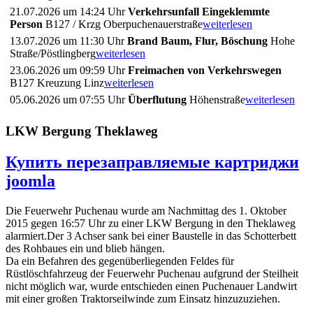
21.07.2026 um 14:24 Uhr
Verkehrsunfall Eingeklemmte
Person
B127 / Krzg Oberpuchenauerstraße
weiterlesen
13.07.2026 um 11:30 Uhr
Brand Baum, Flur, Böschung
Hohe
Straße/Pöstlingberg
weiterlesen
23.06.2026 um 09:59 Uhr
Freimachen von Verkehrswegen
B127 Kreuzung Linz
weiterlesen
05.06.2026 um 07:55 Uhr
Überflutung
Höhenstraße
weiterlesen
LKW Bergung Theklaweg
Купить перезаправляемые картриджи
joomla
Die Feuerwehr Puchenau wurde am Nachmittag des 1. Oktober
2015 gegen 16:57 Uhr zu einer LKW Bergung in den Theklaweg
alarmiert.Der 3 Achser sank bei einer Baustelle in das Schotterbett
des Rohbaues ein und blieb hängen.
Da ein Befahren des gegenüberliegenden Feldes für
Rüstlöschfahrzeug der Feuerwehr Puchenau aufgrund der Steilheit
nicht möglich war, wurde entschieden einen Puchenauer Landwirt
mit einer großen Traktorseilwinde zum Einsatz hinzuzuziehen.