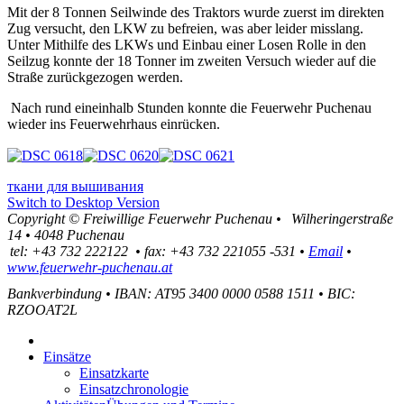
Mit der 8 Tonnen Seilwinde des Traktors wurde zuerst im direkten
Zug versucht, den LKW zu befreien, was aber leider misslang.
Unter Mithilfe des LKWs und Einbau einer Losen Rolle in den
Seilzug konnte der 18 Tonner im zweiten Versuch wieder auf die
Straße zurückgezogen werden.
Nach rund eineinhalb Stunden konnte die Feuerwehr Puchenau
wieder ins Feuerwehrhaus einrücken.
ткани для вышивания
Switch to Desktop Version
Copyright ©
Freiwillige Feuerwehr Puchenau
•
Wilheringerstraße
14
•
4048
Puchenau
tel:
+43 732 222122
•
fax
:
+43 732 221055 -531
•
Email
•
www.feuerwehr-puchenau.at
Bankverbindung
•
IBAN: AT95 3400 0000 0588 1511
•
BIC:
RZOOAT2L
Einsätze
Einsatzkarte
Einsatzchronologie