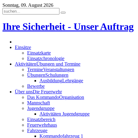
Sonntag, 09. August 2026
Ihre Sicherheit - Unser Auftrag
Einsätze
Einsatzkarte
Einsatzchronologie
Aktivitäten
Übungen und Termine
Termine
Veranstaltungen
Übungen
Schulungen
Ausbildung
Lehrgänge
Bewerbe
Über uns
Die Feuerwehr
Das Kommando
Organisation
Mannschaft
Jugendgruppe
Aktivitäten Jugendgruppe
Einsatzbereich
Feuerwehrhaus
Fahrzeuge
Kommandofahrzeug 1