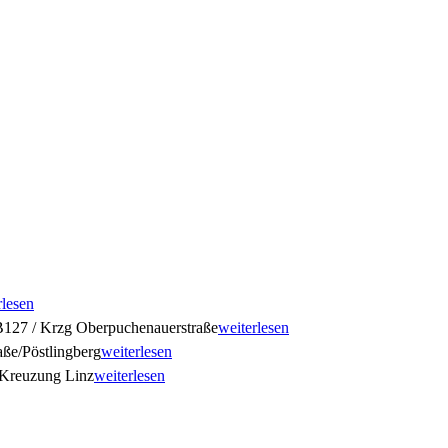
rlesen
127 / Krzg Oberpuchenauerstraße
weiterlesen
ße/Pöstlingberg
weiterlesen
Kreuzung Linz
weiterlesen