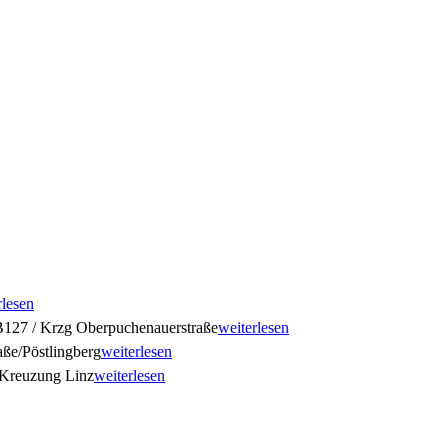
rlesen
127 / Krzg Oberpuchenauerstraße
weiterlesen
ße/Pöstlingberg
weiterlesen
Kreuzung Linz
weiterlesen