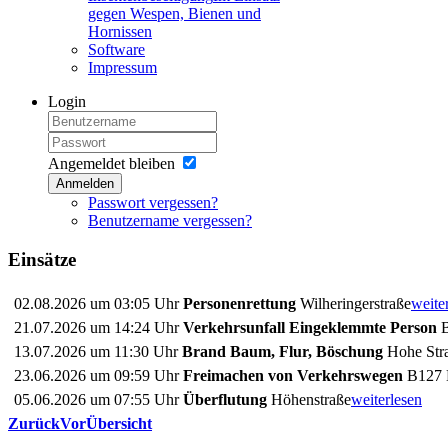
gegen Wespen, Bienen und
Hornissen
Software
Impressum
Login
Angemeldet bleiben
Anmelden
Passwort vergessen?
Benutzername vergessen?
Einsätze
02.08.2026 um 03:05 Uhr
Personenrettung
Wilheringerstraße
weite
21.07.2026 um 14:24 Uhr
Verkehrsunfall Eingeklemmte Person
B
13.07.2026 um 11:30 Uhr
Brand Baum, Flur, Böschung
Hohe Stra
23.06.2026 um 09:59 Uhr
Freimachen von Verkehrswegen
B127 
05.06.2026 um 07:55 Uhr
Überflutung
Höhenstraße
weiterlesen
Zurück
Vor
Übersicht