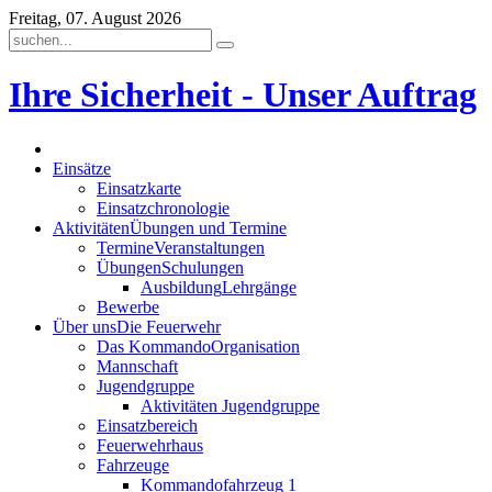
Freitag, 07. August 2026
Ihre Sicherheit - Unser Auftrag
Einsätze
Einsatzkarte
Einsatzchronologie
Aktivitäten
Übungen und Termine
Termine
Veranstaltungen
Übungen
Schulungen
Ausbildung
Lehrgänge
Bewerbe
Über uns
Die Feuerwehr
Das Kommando
Organisation
Mannschaft
Jugendgruppe
Aktivitäten Jugendgruppe
Einsatzbereich
Feuerwehrhaus
Fahrzeuge
Kommandofahrzeug 1