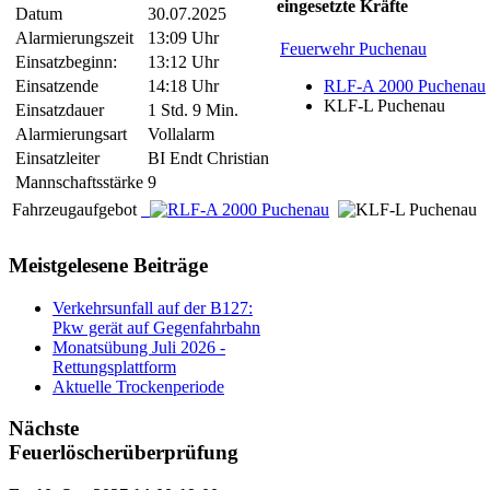
eingesetzte Kräfte
Datum
30.07.2025
Alarmierungszeit
13:09 Uhr
Feuerwehr Puchenau
Einsatzbeginn:
13:12 Uhr
Einsatzende
14:18 Uhr
RLF-A 2000 Puchenau
KLF-L Puchenau
Einsatzdauer
1 Std. 9 Min.
Alarmierungsart
Vollalarm
Einsatzleiter
BI Endt Christian
Mannschaftsstärke
9
Fahrzeugaufgebot
Meistgelesene Beiträge
Verkehrsunfall auf der B127:
Pkw gerät auf Gegenfahrbahn
Monatsübung Juli 2026 -
Rettungsplattform
Aktuelle Trockenperiode
Nächste
Feuerlöscherüberprüfung