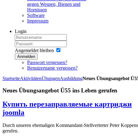
gegen Wespen, Bienen und
Hornissen
Software
Impressum
Login
Angemeldet bleiben
Anmelden
Passwort vergessen?
Benutzername vergessen?
Startseite
Aktivitäten
Übungen
Ausbildung
Neues Übungsangebot Ü55
Neues Übungsangebot Ü55 ins Leben gerufen
Купить перезаправляемые картриджи
joomla
Durch unseren ehemaligen Kommandant-Stellvertreter Peter Koppenst
gerufen.