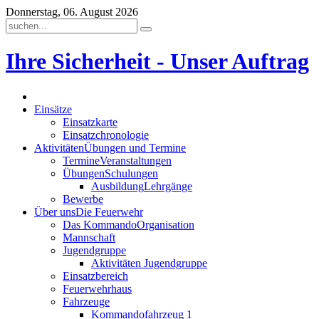
Donnerstag, 06. August 2026
Ihre Sicherheit - Unser Auftrag
Einsätze
Einsatzkarte
Einsatzchronologie
Aktivitäten
Übungen und Termine
Termine
Veranstaltungen
Übungen
Schulungen
Ausbildung
Lehrgänge
Bewerbe
Über uns
Die Feuerwehr
Das Kommando
Organisation
Mannschaft
Jugendgruppe
Aktivitäten Jugendgruppe
Einsatzbereich
Feuerwehrhaus
Fahrzeuge
Kommandofahrzeug 1