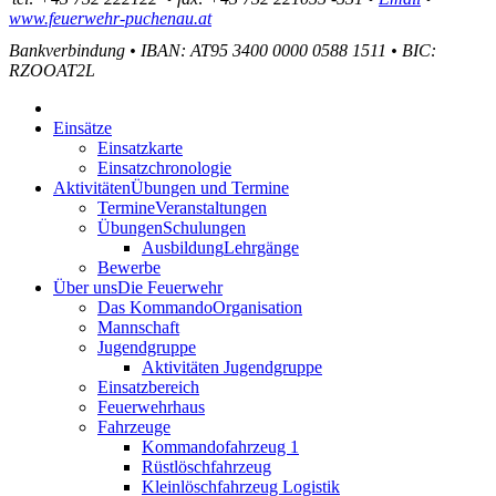
www.feuerwehr-puchenau.at
Bankverbindung
•
IBAN: AT95 3400 0000 0588 1511
•
BIC:
RZOOAT2L
Einsätze
Einsatzkarte
Einsatzchronologie
Aktivitäten
Übungen und Termine
Termine
Veranstaltungen
Übungen
Schulungen
Ausbildung
Lehrgänge
Bewerbe
Über uns
Die Feuerwehr
Das Kommando
Organisation
Mannschaft
Jugendgruppe
Aktivitäten Jugendgruppe
Einsatzbereich
Feuerwehrhaus
Fahrzeuge
Kommandofahrzeug 1
Rüstlöschfahrzeug
Kleinlöschfahrzeug Logistik