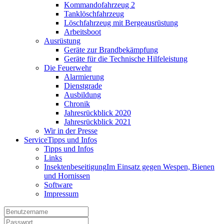
Kommandofahrzeug 2
Tanklöschfahrzeug
Löschfahrzeug mit Bergeausrüstung
Arbeitsboot
Ausrüstung
Geräte zur Brandbekämpfung
Geräte für die Technische Hilfeleistung
Die Feuerwehr
Alarmierung
Dienstgrade
Ausbildung
Chronik
Jahresrückblick 2020
Jahresrückblick 2021
Wir in der Presse
Service
Tipps und Infos
Tipps und Infos
Links
Insektenbeseitigung
Im Einsatz gegen Wespen, Bienen
und Hornissen
Software
Impressum