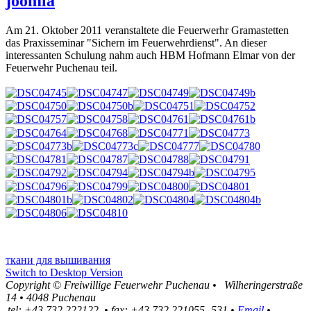
joomla
Am 21. Oktober 2011 veranstaltete die Feuerwerhr Gramastetten
das Praxisseminar "Sichern im Feuerwehrdienst". An dieser
interessanten Schulung nahm auch HBM Hofmann Elmar von der
Feuerwehr Puchenau teil.
ткани для вышивания
Switch to Desktop Version
Copyright ©
Freiwillige Feuerwehr Puchenau
•
Wilheringerstraße
14
•
4048
Puchenau
tel:
+43 732 222122
•
fax
:
+43 732 221055 -531
•
Email
•