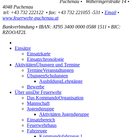
Puchenau
•
Wilheringerstraße 14
•
4048
Puchenau
tel:
+43 732 222122
•
fax
:
+43 732 221055 -531
•
Email
•
www.feuerwehr-puchenau.at
Bankverbindung
•
IBAN: AT95 3400 0000 0588 1511
•
BIC:
RZOOAT2L
Einsätze
Einsatzkarte
Einsatzchronologie
Aktivitäten
Übungen und Termine
Termine
Veranstaltungen
Übungen
Schulungen
Ausbildung
Lehrgänge
Bewerbe
Über uns
Die Feuerwehr
Das Kommando
Organisation
Mannschaft
Jugendgruppe
Aktivitäten Jugendgruppe
Einsatzbereich
Feuerwehrhaus
Fahrzeuge
Kommandofahrzeug 1