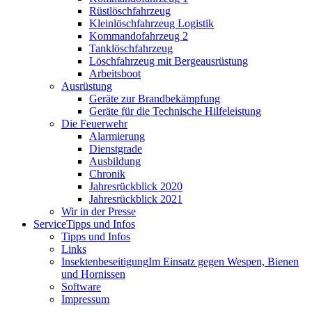
Rüstlöschfahrzeug
Kleinlöschfahrzeug Logistik
Kommandofahrzeug 2
Tanklöschfahrzeug
Löschfahrzeug mit Bergeausrüstung
Arbeitsboot
Ausrüstung
Geräte zur Brandbekämpfung
Geräte für die Technische Hilfeleistung
Die Feuerwehr
Alarmierung
Dienstgrade
Ausbildung
Chronik
Jahresrückblick 2020
Jahresrückblick 2021
Wir in der Presse
Service
Tipps und Infos
Tipps und Infos
Links
Insektenbeseitigung
Im Einsatz gegen Wespen, Bienen
und Hornissen
Software
Impressum