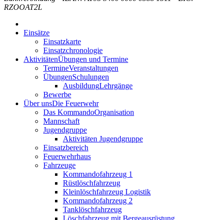
RZOOAT2L
Einsätze
Einsatzkarte
Einsatzchronologie
Aktivitäten
Übungen und Termine
Termine
Veranstaltungen
Übungen
Schulungen
Ausbildung
Lehrgänge
Bewerbe
Über uns
Die Feuerwehr
Das Kommando
Organisation
Mannschaft
Jugendgruppe
Aktivitäten Jugendgruppe
Einsatzbereich
Feuerwehrhaus
Fahrzeuge
Kommandofahrzeug 1
Rüstlöschfahrzeug
Kleinlöschfahrzeug Logistik
Kommandofahrzeug 2
Tanklöschfahrzeug
Löschfahrzeug mit Bergeausrüstung