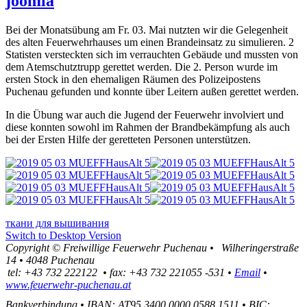
joomla
Bei der Monatsübung am Fr. 03. Mai nutzten wir die Gelegenheit
des alten Feuerwehrhauses um einen Brandeinsatz zu simulieren. 2
Statisten versteckten sich im verrauchten Gebäude und mussten von
dem Atemschutztrupp gerettet werden. Die 2. Person wurde im
ersten Stock in den ehemaligen Räumen des Polizeipostens
Puchenau gefunden und konnte über Leitern außen gerettet werden.
In die Übung war auch die Jugend der Feuerwehr involviert und
diese konnten sowohl im Rahmen der Brandbekämpfung als auch
bei der Ersten Hilfe der geretteten Personen unterstützen.
ткани для вышивания
Switch to Desktop Version
Copyright ©
Freiwillige Feuerwehr Puchenau
•
Wilheringerstraße
14
•
4048
Puchenau
tel:
+43 732 222122
•
fax
:
+43 732 221055 -531
•
Email
•
www.feuerwehr-puchenau.at
Bankverbindung
•
IBAN: AT95 3400 0000 0588 1511
•
BIC: