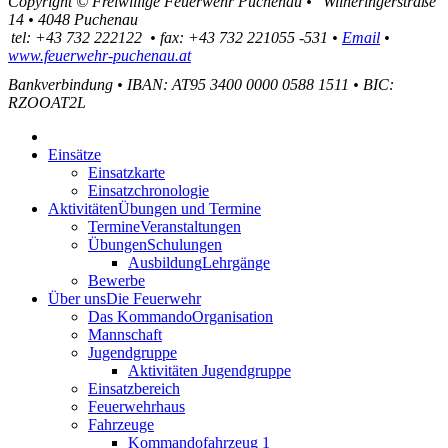
Copyright ©
Freiwillige Feuerwehr Puchenau
•
Wilheringerstraße
14
•
4048
Puchenau
tel:
+43 732 222122
•
fax
:
+43 732 221055 -531
•
Email
•
www.feuerwehr-puchenau.at
Bankverbindung
•
IBAN: AT95 3400 0000 0588 1511
•
BIC:
RZOOAT2L
Einsätze
Einsatzkarte
Einsatzchronologie
Aktivitäten
Übungen und Termine
Termine
Veranstaltungen
Übungen
Schulungen
Ausbildung
Lehrgänge
Bewerbe
Über uns
Die Feuerwehr
Das Kommando
Organisation
Mannschaft
Jugendgruppe
Aktivitäten Jugendgruppe
Einsatzbereich
Feuerwehrhaus
Fahrzeuge
Kommandofahrzeug 1