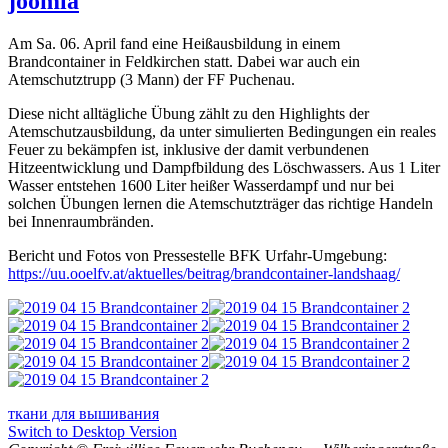
joomla
Am Sa. 06. April fand eine Heißausbildung in einem
Brandcontainer in Feldkirchen statt. Dabei war auch ein
Atemschutztrupp (3 Mann) der FF Puchenau.
Diese nicht alltägliche Übung zählt zu den Highlights der
Atemschutzausbildung, da unter simulierten Bedingungen ein reales
Feuer zu bekämpfen ist, inklusive der damit verbundenen
Hitzeentwicklung und Dampfbildung des Löschwassers. Aus 1 Liter
Wasser entstehen 1600 Liter heißer Wasserdampf und nur bei
solchen Übungen lernen die Atemschutzträger das richtige Handeln
bei Innenraumbränden.
Bericht und Fotos von Pressestelle BFK Urfahr-Umgebung:
https://uu.ooelfv.at/aktuelles/beitrag/brandcontainer-landshaag/
ткани для вышивания
Switch to Desktop Version