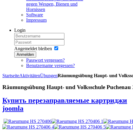
gegen Wespen, Bienen und
Hornissen
Software
Impressum
Login
Angemeldet bleiben
Anmelden
Passwort vergessen?
Benutzername vergessen?
Startseite
Aktivitäten
Übungen
Räumungsübung Haupt- und Volkssc
Räumungsübung Haupt- und Volksschule Puchenau 
Купить перезаправляемые картриджи
joomla