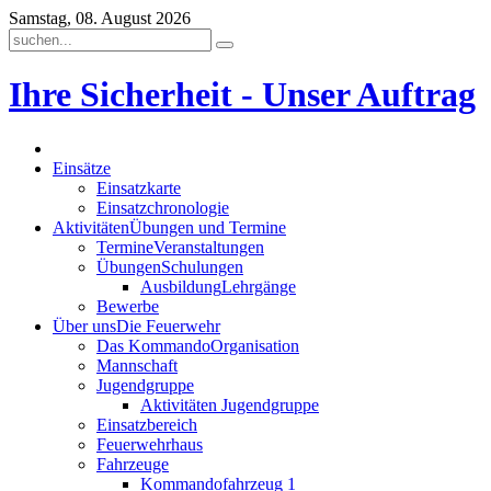
Samstag, 08. August 2026
Ihre Sicherheit - Unser Auftrag
Einsätze
Einsatzkarte
Einsatzchronologie
Aktivitäten
Übungen und Termine
Termine
Veranstaltungen
Übungen
Schulungen
Ausbildung
Lehrgänge
Bewerbe
Über uns
Die Feuerwehr
Das Kommando
Organisation
Mannschaft
Jugendgruppe
Aktivitäten Jugendgruppe
Einsatzbereich
Feuerwehrhaus
Fahrzeuge
Kommandofahrzeug 1