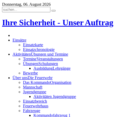
Donnerstag, 06. August 2026
Ihre Sicherheit - Unser Auftrag
Einsätze
Einsatzkarte
Einsatzchronologie
Aktivitäten
Übungen und Termine
Termine
Veranstaltungen
Übungen
Schulungen
Ausbildung
Lehrgänge
Bewerbe
Über uns
Die Feuerwehr
Das Kommando
Organisation
Mannschaft
Jugendgruppe
Aktivitäten Jugendgruppe
Einsatzbereich
Feuerwehrhaus
Fahrzeuge
Kommandofahrzeug 1