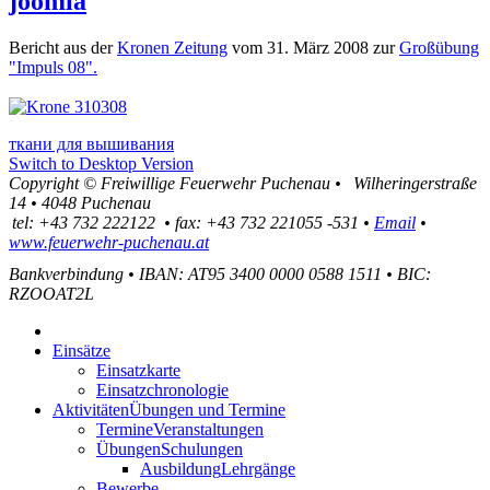
joomla
Bericht aus der
Kronen Zeitung
vom 31. März 2008 zur
Großübung
"Impuls 08".
ткани для вышивания
Switch to Desktop Version
Copyright ©
Freiwillige Feuerwehr Puchenau
•
Wilheringerstraße
14
•
4048
Puchenau
tel:
+43 732 222122
•
fax
:
+43 732 221055 -531
•
Email
•
www.feuerwehr-puchenau.at
Bankverbindung
•
IBAN: AT95 3400 0000 0588 1511
•
BIC:
RZOOAT2L
Einsätze
Einsatzkarte
Einsatzchronologie
Aktivitäten
Übungen und Termine
Termine
Veranstaltungen
Übungen
Schulungen
Ausbildung
Lehrgänge
Bewerbe