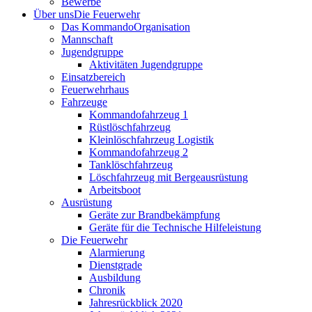
Bewerbe
Über uns
Die Feuerwehr
Das Kommando
Organisation
Mannschaft
Jugendgruppe
Aktivitäten Jugendgruppe
Einsatzbereich
Feuerwehrhaus
Fahrzeuge
Kommandofahrzeug 1
Rüstlöschfahrzeug
Kleinlöschfahrzeug Logistik
Kommandofahrzeug 2
Tanklöschfahrzeug
Löschfahrzeug mit Bergeausrüstung
Arbeitsboot
Ausrüstung
Geräte zur Brandbekämpfung
Geräte für die Technische Hilfeleistung
Die Feuerwehr
Alarmierung
Dienstgrade
Ausbildung
Chronik
Jahresrückblick 2020