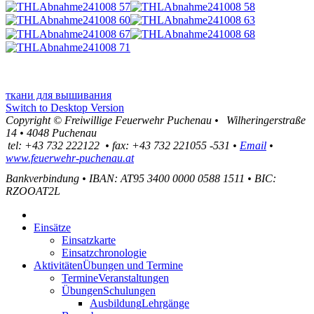
ткани для вышивания
Switch to Desktop Version
Copyright ©
Freiwillige Feuerwehr Puchenau
•
Wilheringerstraße
14
•
4048
Puchenau
tel:
+43 732 222122
•
fax
:
+43 732 221055 -531
•
Email
•
www.feuerwehr-puchenau.at
Bankverbindung
•
IBAN: AT95 3400 0000 0588 1511
•
BIC:
RZOOAT2L
Einsätze
Einsatzkarte
Einsatzchronologie
Aktivitäten
Übungen und Termine
Termine
Veranstaltungen
Übungen
Schulungen
Ausbildung
Lehrgänge