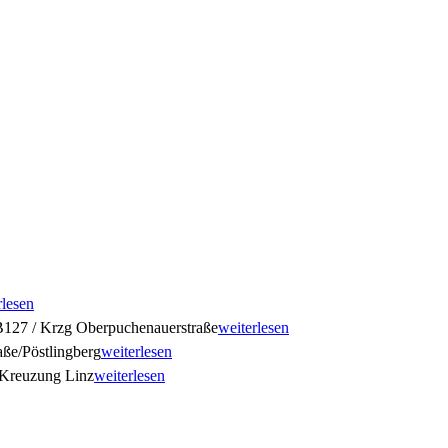
rlesen
127 / Krzg Oberpuchenauerstraße
weiterlesen
ße/Pöstlingberg
weiterlesen
Kreuzung Linz
weiterlesen