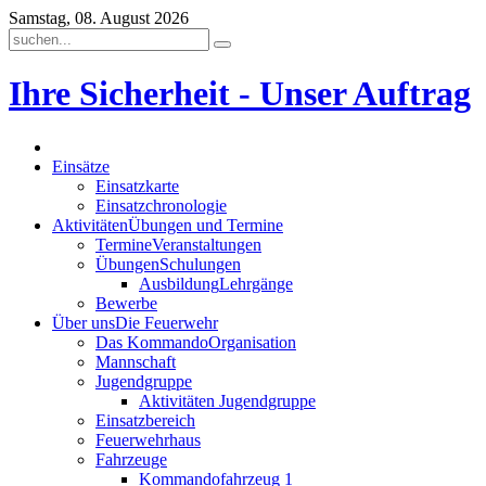
Samstag, 08. August 2026
Ihre Sicherheit - Unser Auftrag
Einsätze
Einsatzkarte
Einsatzchronologie
Aktivitäten
Übungen und Termine
Termine
Veranstaltungen
Übungen
Schulungen
Ausbildung
Lehrgänge
Bewerbe
Über uns
Die Feuerwehr
Das Kommando
Organisation
Mannschaft
Jugendgruppe
Aktivitäten Jugendgruppe
Einsatzbereich
Feuerwehrhaus
Fahrzeuge
Kommandofahrzeug 1