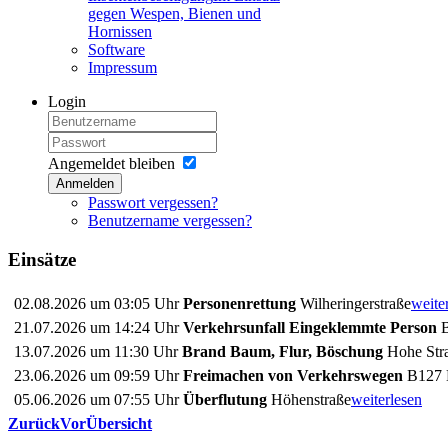
gegen Wespen, Bienen und
Hornissen
Software
Impressum
Login
Angemeldet bleiben
Anmelden
Passwort vergessen?
Benutzername vergessen?
Einsätze
02.08.2026 um 03:05 Uhr
Personenrettung
Wilheringerstraße
weite
21.07.2026 um 14:24 Uhr
Verkehrsunfall Eingeklemmte Person
B
13.07.2026 um 11:30 Uhr
Brand Baum, Flur, Böschung
Hohe Stra
23.06.2026 um 09:59 Uhr
Freimachen von Verkehrswegen
B127 
05.06.2026 um 07:55 Uhr
Überflutung
Höhenstraße
weiterlesen
Zurück
Vor
Übersicht